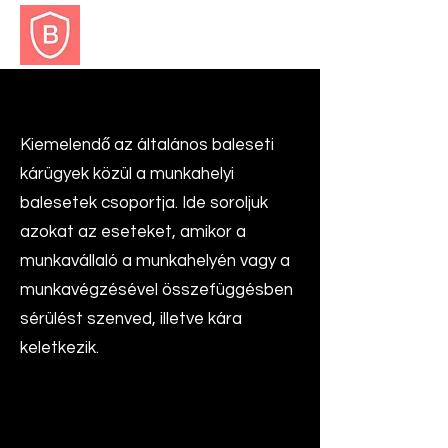
BALESET.EU
Munkahelyi balesetek
Kiemelendő az általános baleseti
kárügyek közül a munkahelyi
balesetek csoportja. Ide soroljuk
azokat az eseteket, amikor a
munkavállaló a munkahelyén vagy a
munkavégzésével összefüggésben
sérülést szenved, illetve kára
keletkezik.