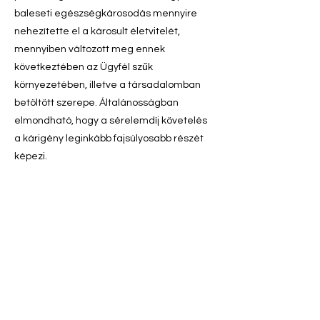
baleseti egészségkárosodás mennyire
nehezítette el a károsult életvitelét,
mennyiben változott meg ennek
következtében az Ügyfél szűk
környezetében, illetve a társadalomban
betöltött szerepe. Általánosságban
elmondható, hogy a sérelemdíj követelés
a kárigény leginkább fajsúlyosabb részét
képezi.
Személyiségi jogsérelemmel
összefüggő vagyoni károk
Ezek a kártérítési tételek is szerves
összefüggést mutatnak
a baleset által
okozott fizikai és lelki sérelmekkel.
Igényünket ebben a tekintetben számos
jogcímen előterjeszthetjük, amelyek