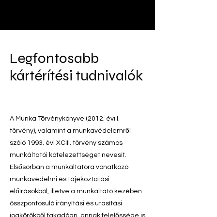
Legfontosabb
kártérítési tudnivalók
A Munka Törvénykönyve (2012. évi I.
törvény), valamint a munkavédelemről
szóló 1993. évi XCIII. törvény számos
munkáltatói kötelezettséget nevesít.
Elsősorban a munkáltatóra vonatkozó
munkavédelmi és tájékoztatási
előírásokból, illetve a munkáltató kezében
összpontosuló irányítási és utasítási
jogkörökből fakadóan, annak felelőssége is