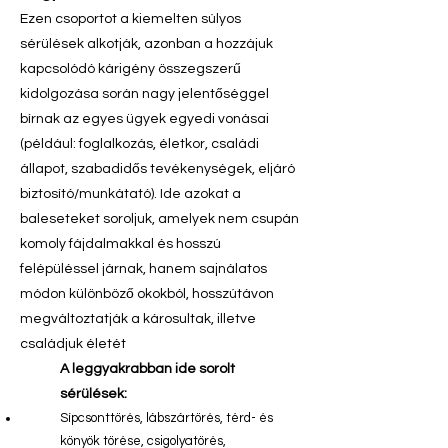
Ezen csoportot a kiemelten súlyos
sérülések alkotják, azonban a hozzájuk
kapcsolódó kárigény összegszerű
kidolgozása során nagy jelentőséggel
bírnak az egyes ügyek egyedi vonásai
(például: foglalkozás, életkor, családi
állapot, szabadidős tevékenységek, eljáró
biztosító/munkátató). Ide azokat a
baleseteket soroljuk, amelyek nem csupán
komoly fájdalmakkal és hosszú
felépüléssel járnak, hanem sajnálatos
módon különböző okokból, hosszútávon
megváltoztatják a károsultak, illetve
családjuk életét
A leggyakrabban ide sorolt
sérülések:
Sípcsonttörés, lábszártörés, térd- és
könyök törése, csigolyatörés,