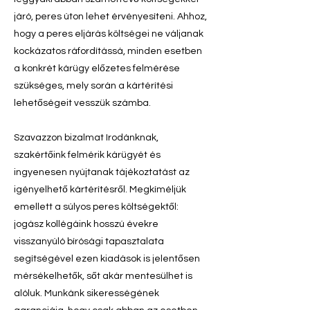
járó, peres úton lehet érvényesíteni. Ahhoz,
hogy a peres eljárás költségei ne váljanak
kockázatos ráfordítássá, minden esetben
a konkrét kárügy előzetes felmérése
szükséges, mely során a kártérítési
lehetőségeit vesszük számba.
Szavazzon bizalmat Irodánknak,
szakértőink felmérik kárügyét és
ingyenesen nyújtanak tájékoztatást az
igényelhető kártérítésről. Megkíméljük
emellett a súlyos peres költségektől:
jogász kollégáink hosszú évekre
visszanyúló bírósági tapasztalata
segítségével ezen kiadások is jelentősen
mérsékelhetők, sőt akár mentesülhet is
alóluk. Munkánk sikerességének