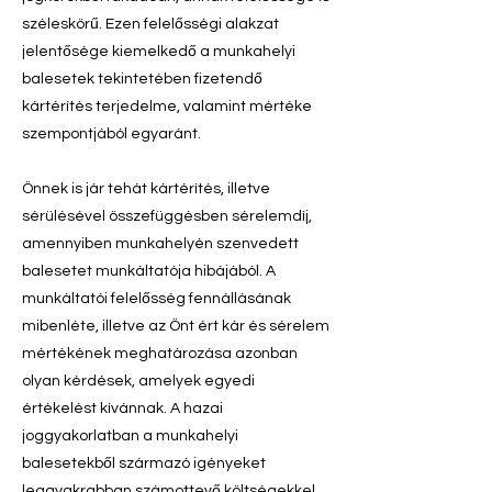
széleskörű. Ezen felelősségi alakzat
jelentősége kiemelkedő a munkahelyi
balesetek tekintetében fizetendő
kártérítés terjedelme, valamint mértéke
szempontjából egyaránt.
Önnek is jár tehát kártérítés, illetve
sérülésével összefüggésben sérelemdíj,
amennyiben munkahelyén szenvedett
balesetet munkáltatója hibájából. A
munkáltatói felelősség fennállásának
mibenléte, illetve az Önt ért kár és sérelem
mértékének meghatározása azonban
olyan kérdések, amelyek egyedi
értékelést kívánnak. A hazai
joggyakorlatban a munkahelyi
balesetekből származó igényeket
leggyakrabban számottevő költségekkel