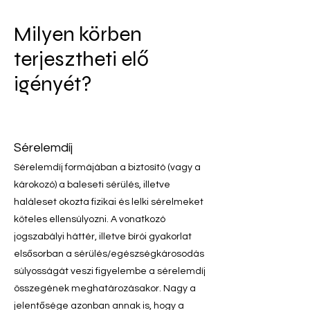
Milyen körben
terjesztheti elő
igényét?
Sérelemdíj
Sérelem
díj formájában a biztosító (vag
y a
károkozó) a baleseti sérülés, illetve
haláleset okozta fizikai és lelki sérelmeket
köteles ellensúlyozni. A vonatkozó
jogszabályi háttér, illetve bírói gyakorlat
elsősorban a sérülés/egészségkárosodás
súlyosságát veszi figyelembe a sérelemdíj
összegének meghatározásakor. Nagy a
jelentősége azonban annak is, hogy a