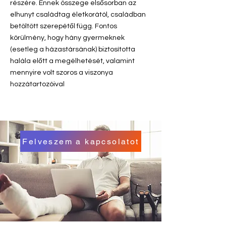
részére. Ennek összege elsősorban az
elhunyt családtag életkorától, családban
betöltött szerepétől függ. Fontos
körülmény, hogy hány gyermeknek
(esetleg a házastársának) biztosította
halála előtt a megélhetését, valamint
mennyire volt szoros a viszonya
hozzátartozóival
Felveszem a kapcsolatot