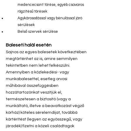
medencecsont törése, egyéb csavaros
rögzítésű törések
Agykárosodással vagy bénulással járó
sérülések
Belső szervek sérülése
Baleseti halál esetén
Sajnos az egyes balesetek következtében
megtörténhet az is, amire semmilyen
tekintetben nem lehet felkészülni.
Amennyiben a közlekedési- vagy
munkabalesettel, esetleg orvosi
műhibával összefüggésben
hozzátartozónkat veszítjük el,
természetesen a biztosító (vagy a
munkáltató, illetve a beavatkozást végző
kórház) köteles sérelemdíjat, továbbá
kártérítést (legyen az egyösszegű, vagy
járadék) fizetni a közeli családtagok