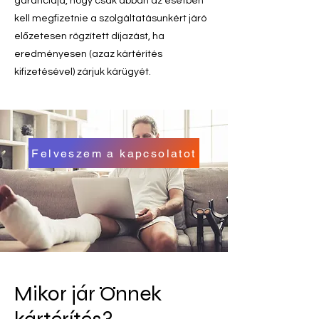
garanciája, hogy csak abban az esetben
kell megfizetnie a szolgáltatásunkért járó
előzetesen rögzített díjazást, ha
eredményesen (azaz kártérítés
kifizetésével) zárjuk kárügyét.
Felveszem a kapcsolatot
Mikor jár Önnek