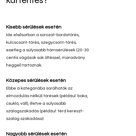
kártérítés?
Kisebb sérülések esetén
Ide elsősorban a sorozat-bordatörés,
kulcscsont-törés, szegycsont-törés,
esetleg a súlyosabb hámsérülések (20-30
centis vágások sok öltéssel, maradvány
heggel) tartoznak.
Közepes sérülések esetén
Ebbe a kategóriába sorolhatók az
elmozdulás nélküli törések (például: boka,
csukló, váll), illetve a súlyosabb
szalagszakadás (például: térd kereszt-
szalag szakadása)
Nagyobb sérülések esetén