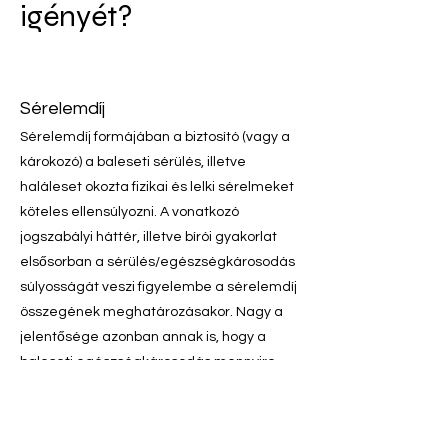
igényét?
Sérelemdíj
Sérelem
díj formájában a biztosító (vag
y a
károkozó) a baleseti sérülés, illetve
haláleset okozta fizikai és lelki sérelmeket
köteles ellensúlyozni. A vonatkozó
jogszabályi háttér, illetve bírói gyakorlat
elsősorban a sérülés/egészségkárosodás
súlyosságát veszi figyelembe a sérelemdíj
összegének meghatározásakor. Nagy a
jelentősége azonban annak is, hogy a
baleseti egészségkárosodás mennyire
nehezítette el a károsult életvitelét,
mennyiben változott meg ennek
következtében az Ügyfél szűk