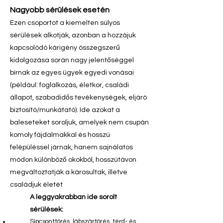
Nagyobb sérülések esetén
Ezen csoportot a kiemelten súlyos
sérülések alkotják, azonban a hozzájuk
kapcsolódó kárigény összegszerű
kidolgozása során nagy jelentőséggel
bírnak az egyes ügyek egyedi vonásai
(például: foglalkozás, életkor, családi
állapot, szabadidős tevékenységek, eljáró
biztosító/munkátató). Ide azokat a
baleseteket soroljuk, amelyek nem csupán
komoly fájdalmakkal és hosszú
felépüléssel járnak, hanem sajnálatos
módon különböző okokból, hosszútávon
megváltoztatják a károsultak, illetve
családjuk életét
A leggyakrabban ide sorolt
sérülések:
Sípcsonttörés, lábszártörés, térd- és