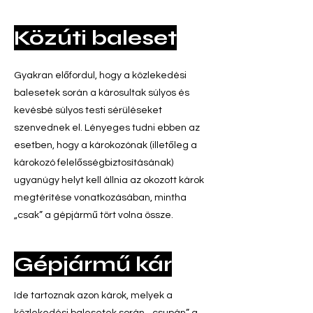
Közúti baleset
Gyakran előfordul, hogy a közlekedési
balesetek során a károsultak súlyos és
kevésbé súlyos testi sérüléseket
szenvednek el. Lényeges tudni ebben az
esetben, hogy a károkozónak (illetőleg a
károkozó felelősségbiztosításának)
ugyanúgy helyt kell állnia az okozott károk
megtérítése vonatkozásában, mintha
„csak” a gépjármű tört volna össze.
Gépjármű kár
Ide tartoznak azon károk, melyek a