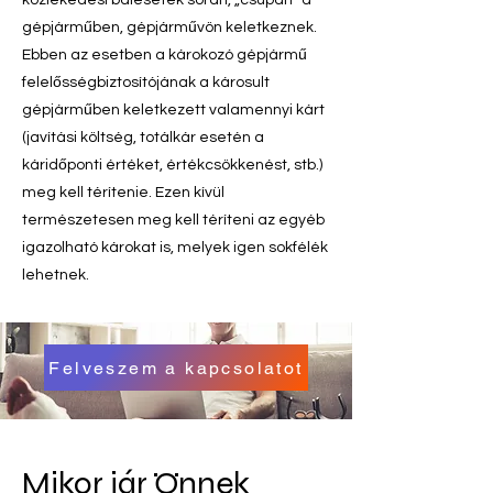
közlekedési balesetek során, „csupán” a
gépjárműben, gépjárművön keletkeznek.
Ebben az esetben a károkozó gépjármű
felelősségbiztosítójának a károsult
gépjárműben keletkezett valamennyi kárt
(javítási költség, totálkár esetén a
káridőponti értéket, értékcsökkenést, stb.)
meg kell térítenie. Ezen kívül
természetesen meg kell téríteni az egyéb
igazolható károkat is, melyek igen sokfélék
lehetnek.
Felveszem a kapcsolatot
Mikor jár Önnek