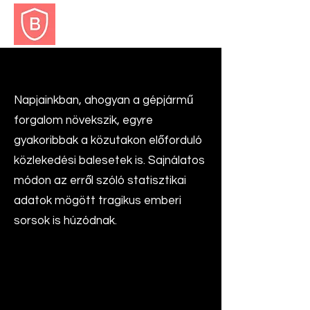
BALESET.EU
Közlekedési Baleset
Napjainkban, ahogyan a gépjármű
forgalom növekszik, egyre
gyakoribbak a közutakon előforduló
közlekedési balesetek is. Sajnálatos
módon az erről szóló statisztikai
adatok mögött tragikus emberi
sorsok is húzódnak.