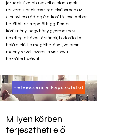
járadék) fizetni a közeli családtagok
részére. Ennek összege elsősorban az
elhunyt családtag életkorától, családban
betöltött szerepétől függ. Fontos
körülmény, hogy hány gyermeknek
(esetleg a házastársának) biztosította
halála előtt a megélhetését, valamint
mennyire volt szoros a viszonya
hozzátartozóival
Felveszem a kapcsolatot
Milyen körben
terjesztheti elő