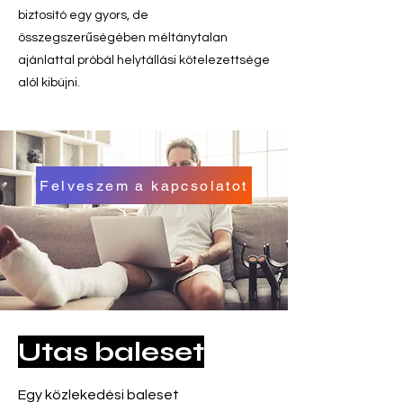
biztosító egy gyors, de
összegszerűségében méltánytalan
ajánlattal próbál helytállási kötelezettsége
alól kibújni.
Felveszem a kapcsolatot
Utas baleset
Egy közlekedési baleset