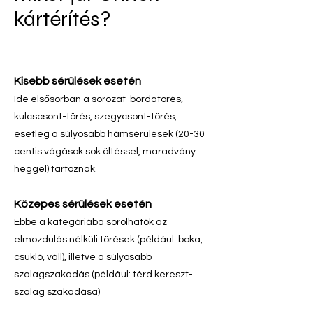
kártérítés?
Kisebb sérülések esetén
Ide elsősorban a sorozat-bordatörés,
kulcscsont-törés, szegycsont-törés,
esetleg a súlyosabb hámsérülések (20-30
centis vágások sok öltéssel, maradvány
heggel) tartoznak.
Közepes sérülések esetén
Ebbe a kategóriába sorolhatók az
elmozdulás nélküli törések (például: boka,
csukló, váll), illetve a súlyosabb
szalagszakadás (például: térd kereszt-
szalag szakadása)