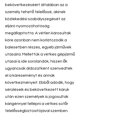
bekövetkezéséért általában az a
személy tehető felelőssé, akinek
közlekedési szabályszegését az
eljáró nyomozóhatóság
megállapította. A vétlen károsultak
köre azonban nem korlátozódik a
balesetben részes, egyéb járművek
utasaira. Mellettük a vétkes gépjármű
utasai is ide sorolandók, hiszen ők
ugyancsak áldozatként szenvedték
el a káreseményt és annak
következményeit. Ebből adódik, hogy
sérüléseik és bekövetkezett káruk
után ezen személyek is jogosultak
kárigénnyel fellépni a vétkes sofőr
felelősségbiztosítójával szemben.