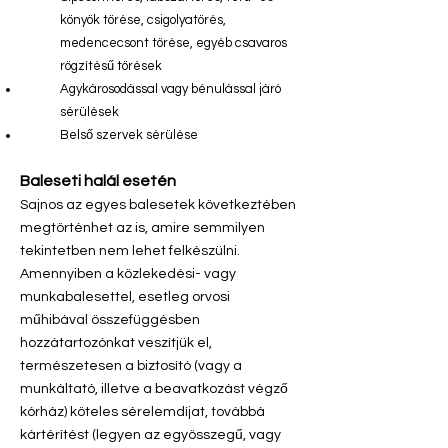
könyök törése, csigolyatörés,
medencecsont törése, egyéb csavaros
rögzítésű törések
Agykárosodással vagy bénulással járó
sérülések
Belső szervek sérülése
Baleseti halál esetén
Sajnos az egyes balesetek következtében
megtörténhet az is, amire semmilyen
tekintetben nem lehet felkészülni.
Amennyiben a közlekedési- vagy
munkabalesettel, esetleg orvosi
műhibával összefüggésben
hozzátartozónkat veszítjük el,
természetesen a biztosító (vagy a
munkáltató, illetve a beavatkozást végző
kórház) köteles sérelemdíjat, továbbá
kártérítést (legyen az egyösszegű, vagy