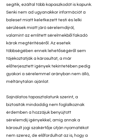
segítik, ezáltal több kapaszkodót is kapunk.
Senki nem ad ugyanakkor információt a
baleset miatt keletkezett testi és lelki
sérülések miatt járó sérelemdíjról,
valamint az említett sérelmekből fakadó
károk megtérítéséről. Az esetek
többségében ennek lehetőségéről sem
tájékoztatják a károsultat, a már
előterjesztett igények tekintetében pedig
gyakori a sérelemmel arányban nem álló,
méltánytalan ajánlat.
Sajnálatos tapasztalatunk szerint, a
biztosítók mindaddig nem foglalkoznak
érdemben a hozzájuk benyújtott
sérelemdíj igényekkel, amíg annak a
károsult jogi szakértője útján nyomatékot
nem szerez, de előfordulhat az is, hogy a