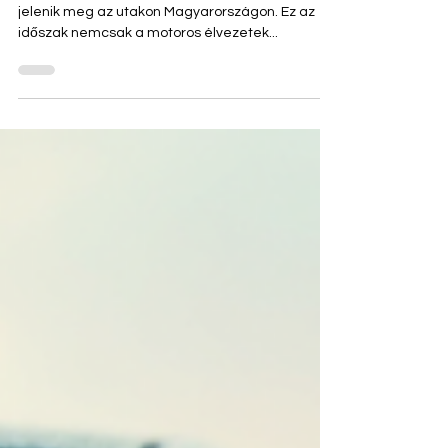
gyermekeket Magyarországon
Ahogy beköszönt a nyár, egyre több motoros
jelenik meg az utakon Magyarországon. Ez az
időszak nemcsak a motoros élvezetek...