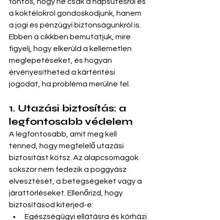
fontos, hogy ne csak a napsütésről és 
a koktélokról gondoskodjunk, hanem 
a jogi és pénzügyi biztonságunkról is. 
Ebben a cikkben bemutatjuk, mire 
figyelj, hogy elkerüld a kellemetlen 
meglepetéseket, és hogyan 
érvényesítheted a kártérítési 
jogodat, ha probléma merülne fel.
1. Utazási biztosítás: a 
legfontosabb védelem
A legfontosabb, amit meg kell 
tenned, hogy megfelelő utazási 
biztosítást kötsz. Az alapcsomagok 
sokszor nem fedezik a poggyász 
elvesztését, a betegségeket vagy a 
járattörléseket. Ellenőrizd, hogy 
biztosításod kiterjed-e:
Egészségügyi ellátásra és kórházi 