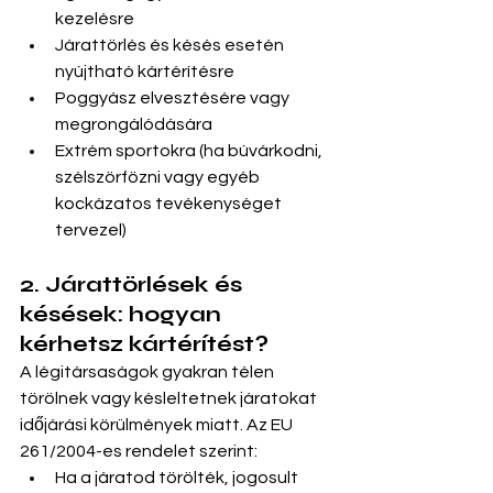
kezelésre
Járattörlés és késés esetén 
nyújtható kártérítésre
Poggyász elvesztésére vagy 
megrongálódására
Extrém sportokra (ha búvárkodni, 
szélszörfözni vagy egyéb 
kockázatos tevékenységet 
tervezel)
2. Járattörlések és 
késések: hogyan 
kérhetsz kártérítést?
A légitársaságok gyakran télen 
törölnek vagy késleltetnek járatokat 
időjárási körülmények miatt. Az EU 
261/2004-es rendelet szerint:
Ha a járatod törölték, jogosult 