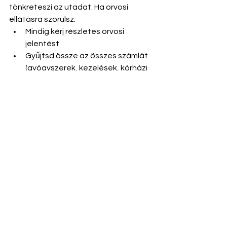
tönkreteszi az utadat. Ha orvosi 
ellátásra szorulsz:
Mindig kérj részletes orvosi 
jelentést
Gyűjtsd össze az összes számlát 
(gyógyszerek, kezelések, kórházi 
ellátás)
Biztosításodtól függően kérhess 
kompenzációt
Összegzés: ne hagyd, 
hogy az álmaid 
nyaralása rémálommá 
váljon!
A téli egzotikus utazások csodálatos 
élményt nyújthatnak, de a megfelelő 
jogi és pénzügyi előkészületek nélkül 
súlyos károk is érhetnek. Ha bármilyen 