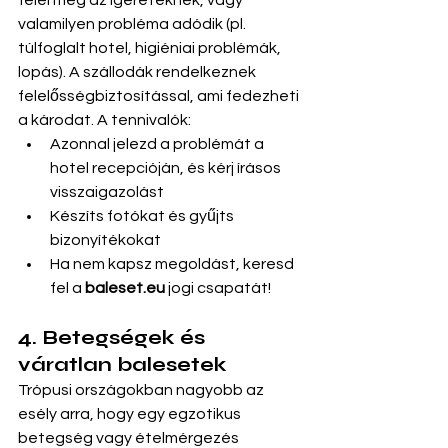
felel meg az ígéreteknek, vagy 
valamilyen probléma adódik (pl. 
túlfoglalt hotel, higiéniai problémák, 
lopás). A szállodák rendelkeznek 
felelősségbiztosítással, ami fedezheti 
a károdat. A tennivalók:
Azonnal jelezd a problémát a 
hotel recepcióján, és kérj írásos 
visszaigazolást
Készíts fotókat és gyűjts 
bizonyítékokat
Ha nem kapsz megoldást, keresd 
fel a 
baleset.eu
 jogi csapatát!
4. Betegségek és 
váratlan balesetek
Trópusi országokban nagyobb az 
esély arra, hogy egy egzotikus 
betegség vagy ételmérgezés 