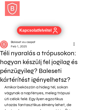
BALESET.EU
Kapcsolatfelvétel
Baleset.eu csapat
Feb 1, 2025
Téli nyaralás a trópusokon:
hogyan készülj fel jogilag és
pénzügyileg? Baleseti
kártérítést igényelhetsz?
Amikor beköszön a hideg tél, sokan 
vágynak a napfényes, meleg trópusi 
úti célok felé. Egy ilyen egzotikus 
utazás fantasztikus élmény lehet, de 