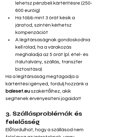
lehetsz pénzbeli kártérítésre (250-
600 euróig)
Ha több mint 3 órát késik a 
járatod, szintén kérhetsz 
kompenzációt
A légitársaságnak gondoskodnia 
kell rólad, ha a várakozás 
meghaladja az 5 órát (pl. étel- és 
italutalvány, szállás, transzfer 
biztosítása)
Ha a légitársaság megtagadja a 
kártérítési igényed, fordulj hozzánk a 
baleset.eu
 szakértőihez, akik 
segítenek érvényesíteni jogaidat!
3. Szállásproblémák és 
felelősség
Előfordulhat, hogy a szállásod nem 