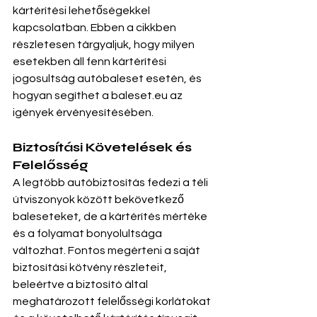
kártérítési lehetőségekkel 
kapcsolatban. Ebben a cikkben 
részletesen tárgyaljuk, hogy milyen 
esetekben áll fenn kártérítési 
jogosultság autóbaleset esetén, és 
hogyan segíthet a 
baleset.eu
 az 
igények érvényesítésében.
Biztosítási Követelések és 
Felelősség
A legtöbb autóbiztosítás fedezi a téli 
útviszonyok között bekövetkező 
baleseteket, de a kártérítés mértéke 
és a folyamat bonyolultsága 
változhat. Fontos megérteni a saját 
biztosítási kötvény részleteit, 
beleértve a biztosító által 
meghatározott felelősségi korlátokat 