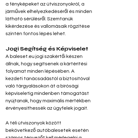
a fényképeket az útviszonyokról, a 
járművek elhelyezkedéséről és minden 
látható sérülésről. Szemtanúk 
kikérdezése és vallomásaik rögzítése 
szintén fontos lépés lehet.
Jogi Segítség és Képviselet
A 
baleset.eu
 jogi szakértői készen 
állnak, hogy segítsenek a kártérítési 
folyamat minden lépésében. A 
kezdeti tanácsadástól a biztosítóval 
való tárgyalásokon át a bírósági 
képviseletig mindenben támogatást 
nyújtanak, hogy maximális mértékben 
érvényesíthessék az ügyfelek jogait.
A téli útviszonyok között 
bekövetkező autóbalesetek esetén 
számos tényezőt kell mérlegelni a 