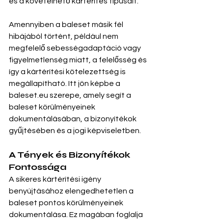
és a követelhető kártérítés típusait.
Amennyiben a baleset másik fél 
hibájából történt, például nem 
megfelelő sebességadaptáció vagy 
figyelmetlenség miatt, a felelősség és 
így a kártérítési kötelezettség is 
megállapítható. Itt jön képbe a 
baleset.eu
 szerepe, amely segít a 
baleset körülményeinek 
dokumentálásában, a bizonyítékok 
gyűjtésében és a jogi képviseletben.
A Tények és Bizonyítékok 
Fontossága
A sikeres kártérítési igény 
benyújtásához elengedhetetlen a 
baleset pontos körülményeinek 
dokumentálása. Ez magában foglalja 