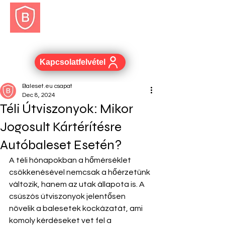
BALESET.EU
Kapcsolatfelvétel
Baleset.eu csapat
Dec 8, 2024
Téli Útviszonyok: Mikor
Jogosult Kártérítésre
Autóbaleset Esetén?
A téli hónapokban a hőmérséklet 
csökkenésével nemcsak a hőérzetünk 
változik, hanem az utak állapota is. A 
csúszós útviszonyok jelentősen 
növelik a balesetek kockázatát, ami 
komoly kérdéseket vet fel a 