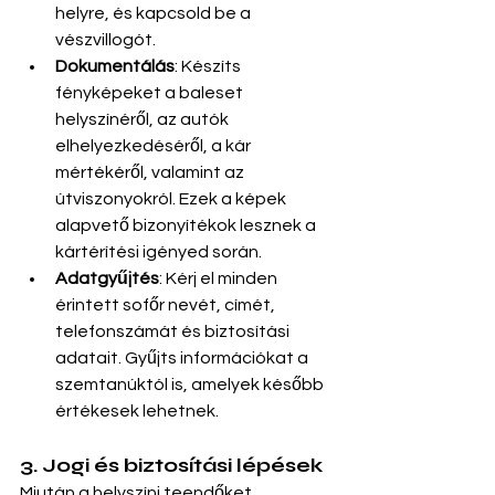
helyre, és kapcsold be a 
vészvillogót.
Dokumentálás
: Készíts 
fényképeket a baleset 
helyszínéről, az autók 
elhelyezkedéséről, a kár 
mértékéről, valamint az 
útviszonyokról. Ezek a képek 
alapvető bizonyítékok lesznek a 
kártérítési igényed során.
Adatgyűjtés
: Kérj el minden 
érintett sofőr nevét, címét, 
telefonszámát és biztosítási 
adatait. Gyűjts információkat a 
szemtanúktól is, amelyek később 
értékesek lehetnek.
3. Jogi és biztosítási lépések
Miután a helyszíni teendőket 