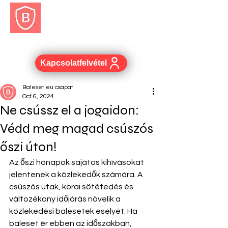
BALESET.EU
Kapcsolatfelvétel
Baleset.eu csapat
Oct 6, 2024
Ne csússz el a jogaidon:
Védd meg magad csúszós
őszi úton!
Az őszi hónapok sajátos kihívásokat 
jelentenek a közlekedők számára. A 
csúszós utak, korai sötétedés és 
változékony időjárás növelik a 
közlekedési balesetek esélyét. Ha 
baleset ér ebben az időszakban, 