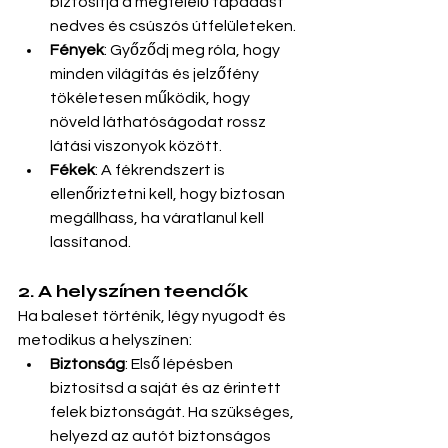
biztosítja a megfelelő tapadást 
nedves és csúszós útfelületeken.
Fények
: Győződj meg róla, hogy 
minden világítás és jelzőfény 
tökéletesen működik, hogy 
növeld láthatóságodat rossz 
látási viszonyok között.
Fékek
: A fékrendszert is 
ellenőriztetni kell, hogy biztosan 
megállhass, ha váratlanul kell 
lassítanod.
2. A helyszínen teendők
Ha baleset történik, légy nyugodt és 
metodikus a helyszínen:
Biztonság
: Első lépésben 
biztosítsd a saját és az érintett 
felek biztonságát. Ha szükséges, 
helyezd az autót biztonságos 