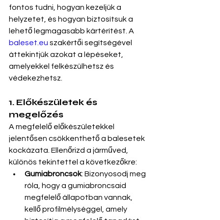
fontos tudni, hogyan kezeljük a 
helyzetet, és hogyan biztosítsuk a 
lehető legmagasabb kártérítést. A 
baleset.eu
 szakértői segítségével 
áttekintjük azokat a lépéseket, 
amelyekkel felkészülhetsz és 
védekezhetsz.
1. Előkészületek és 
megelőzés
A megfelelő előkészületekkel 
jelentősen csökkenthető a balesetek 
kockázata. Ellenőrizd a járműved, 
különös tekintettel a következőkre:
Gumiabroncsok
: Bizonyosodj meg 
róla, hogy a gumiabroncsaid 
megfelelő állapotban vannak, 
kellő profilmélységgel, amely 