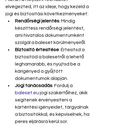
elvégezted, itt az ideje, hogy kezeld a 
jogi és biztosítási következményeket:
Rendőrségi jelentés
: Mindig 
készíttess rendőrségi jelentést, 
ami hivatalos dokumentumként 
szolgál a baleset körülményeiről.
Biztosító értesítése
: Értesítsd a 
biztosítód a balesetről a lehető 
leghamarabb, és nyújtsd be a 
kárigényed a gyűjtött 
dokumentumok alapján.
Jogi tanácsadás
: Fordulj a 
baleset.eu
 jogi szakértőihez, akik 
segítenek érvényesíteni a 
kártérítési igényeidet, tárgyalnak 
a biztosítókkal, és képviselnek, ha 
peres eljárásra kerül sor.