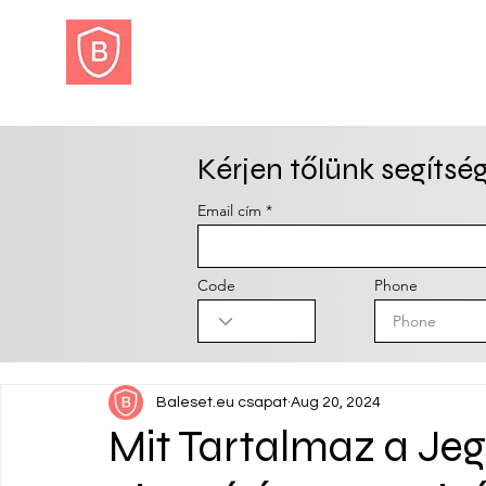
Kártérítés
Közleked
BALESET.EU
Kérjen tőlünk segítsé
Email cím
Code
Phone
Baleset.eu csapat
Aug 20, 2024
Mit Tartalmaz a Jeg