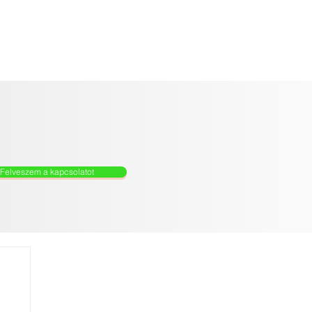
k
Blog
Felveszem a kapcsolatot