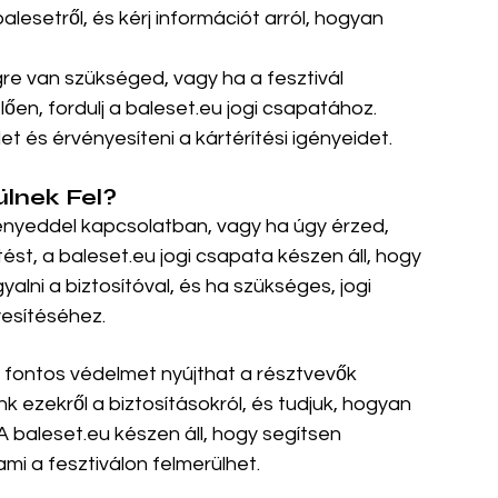
balesetről, és kérj információt arról, hogyan 
re van szükséged, vagy ha a fesztivál 
en, fordulj a 
baleset.eu
 jogi csapatához. 
et és érvényesíteni a kártérítési igényeidet.
ülnek Fel?
gényeddel kapcsolatban, vagy ha úgy érzed, 
ést, a 
baleset.eu
 jogi csapata készen áll, hogy 
yalni a biztosítóval, és ha szükséges, jogi 
yesítéséhez.
a fontos védelmet nyújthat a résztvevők 
 ezekről a biztosításokról, és tudjuk, hogyan 
A 
baleset.eu
 készen áll, hogy segítsen 
ami a fesztiválon felmerülhet.