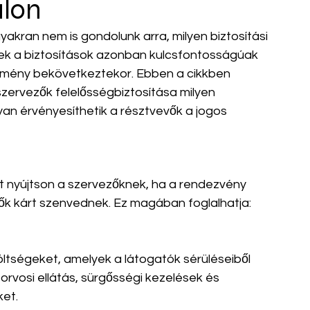
álon
yakran nem is gondolunk arra, milyen biztosítási 
ek a biztosítások azonban kulcsfontosságúak 
emény bekövetkeztekor. Ebben a cikkben 
szervezők felelősségbiztosítása milyen 
an érvényesíthetik a résztvevők a jogos 
et nyújtson a szervezőknek, ha a rendezvény 
vők kárt szenvednek. Ez magában foglalhatja:
öltségeket, amelyek a látogatók sérüléseiből 
rvosi ellátás, sürgősségi kezelések és 
ket.