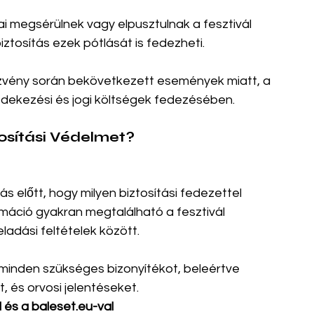
i megsérülnek vagy elpusztulnak a fesztivál 
biztosítás ezek pótlását is fedezheti.
ezvény során bekövetkezett események miatt, a 
védekezési és jogi költségek fedezésében.
osítási Védelmet?
 előtt, hogy milyen biztosítási fedezettel 
ormáció gyakran megtalálható a fesztivál 
ladási feltételek között.
 minden szükséges bizonyítékot, beleértve 
 és orvosi jelentéseket.
 és a baleset.eu-val