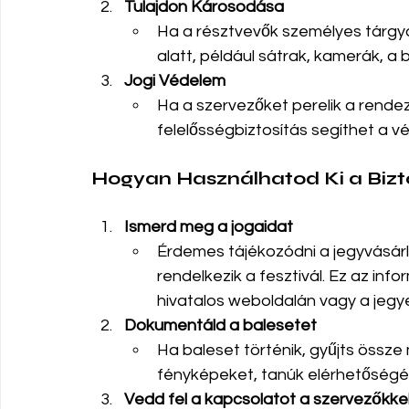
Tulajdon Károsodása
Ha a résztvevők személyes tárgya
alatt, például sátrak, kamerák, a 
Jogi Védelem
Ha a szervezőket perelik a rend
felelősségbiztosítás segíthet a 
Hogyan Használhatod Ki a Bizt
Ismerd meg a jogaidat
Érdemes tájékozódni a jegyvásárlás
rendelkezik a fesztivál. Ez az inf
hivatalos weboldalán vagy a jegye
Dokumentáld a balesetet
Ha baleset történik, gyűjts össze
fényképeket, tanúk elérhetőségét,
Vedd fel a kapcsolatot a szervezőkkel