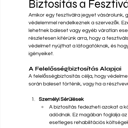
Biztosítás a Fesztiv
Amikor egy fesztiválra jegyet vásárolunk, g
védelemmel rendelkeznek a szervezők. Ez
lehetnek baleset vagy egyéb váratlan es
részletesen kitérünk arra, hogy a fesztivál
védelmet nyújthat a látogatóknak, és hogy
igényeiket.
A Felelősségbiztosítás Alapjai
A felelősségbiztosítás célja, hogy védelm
során baleset történik, vagy ha a résztve
Személyi Sérülések
A biztosítás fedezheti azokat a k
adódnak. Ez magában foglalja az o
esetleges rehabilitációs költsége