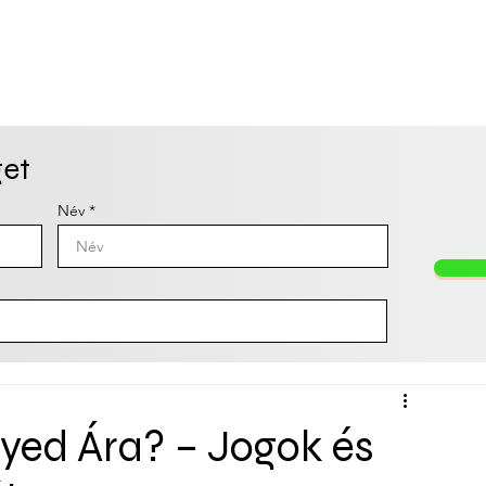
ési baleset
Munkahelyi baleset
Orvosi műhibá
get
Név
yed Ára? – Jogok és