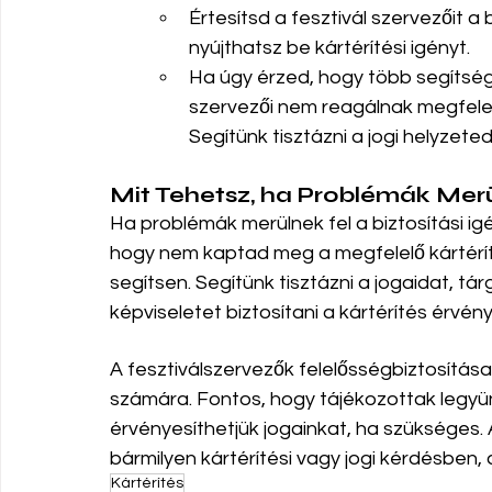
Értesítsd a fesztivál szervezőit a 
nyújthatsz be kártérítési igényt.
Ha úgy érzed, hogy több segítség
szervezői nem reagálnak megfelelő
Segítünk tisztázni a jogi helyzeted
Mit Tehetsz, ha Problémák Mer
Ha problémák merülnek fel a biztosítási i
hogy nem kaptad meg a megfelelő kártérít
segítsen. Segítünk tisztázni a jogaidat, tárg
képviseletet biztosítani a kártérítés érvén
A fesztiválszervezők felelősségbiztosítás
számára. Fontos, hogy tájékozottak legyünk
érvényesíthetjük jogainkat, ha szükséges. 
bármilyen kártérítési vagy jogi kérdésben, 
Kártérítés