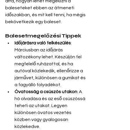
arra, hogyan lehet megelőzni a 
baleseteket ebben az átmeneti 
időszakban, és mit kell tenni, ha mégis 
bekövetkezik egy baleset.
Balesetmegelőzési Tippek
Időjárásra való felkészülés
: 
Márciusban az időjárás 
változékony lehet. Készüljön fel 
megfelelő ruházattal, és ha 
autóval közlekedik, ellenőrizze a 
járművet, különösen a gumikat és 
a fagyálló folyadékot.
Óvatosság a csúszós utakon
: A 
hó olvadása és az eső csúszóssá 
teheti az utakat. Legyen 
különösen óvatos vezetés 
közben vagy gyalogosan 
közlekedve.