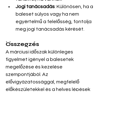
Jogi tanácsadás
: Különösen, ha a 
baleset súlyos vagy ha nem 
egyértelmű a felelősség, fontolja 
meg jogi tanácsadás kérését.
Összegzés
A márciusi időszak különleges 
figyelmet igényel a balesetek 
megelőzése és kezelése 
szempontjából. Az 
elővigyázatossággal, megfelelő 
előkészületekkel és a helyes lépések 
megtételével csökkenthető a 
balesetek kockázata és 
megkönnyíthető a kártérítési 
folyamat, ha mégis bekövetkezik egy 
baleset.