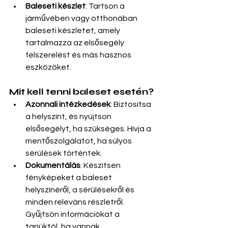
Baleseti készlet
: Tartson a 
járművében vagy otthonában 
baleseti készletet, amely 
tartalmazza az elsősegély 
felszerelést és más hasznos 
eszközöket.
Mit kell tenni baleset esetén?
Azonnali intézkedések
: Biztosítsa 
a helyszínt, és nyújtson 
elsősegélyt, ha szükséges. Hívja a 
mentőszolgálatot, ha súlyos 
sérülések történtek.
Dokumentálás
: Készítsen 
fényképeket a baleset 
helyszínéről, a sérülésekről és 
minden releváns részletről. 
Gyűjtsön információkat a 
tanúktól, ha vannak.