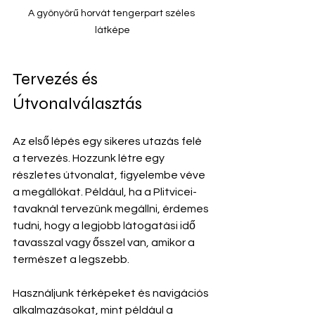
A gyönyörű horvát tengerpart széles 
látképe
Tervezés és 
Útvonalválasztás
Az első lépés egy sikeres utazás felé 
a tervezés. Hozzunk létre egy 
részletes útvonalat, figyelembe véve 
a megállókat. Például, ha a Plitvicei-
tavaknál tervezünk megállni, érdemes 
tudni, hogy a legjobb látogatási idő 
tavasszal vagy ősszel van, amikor a 
természet a legszebb.
Használjunk térképeket és navigációs 
alkalmazásokat, mint például a 