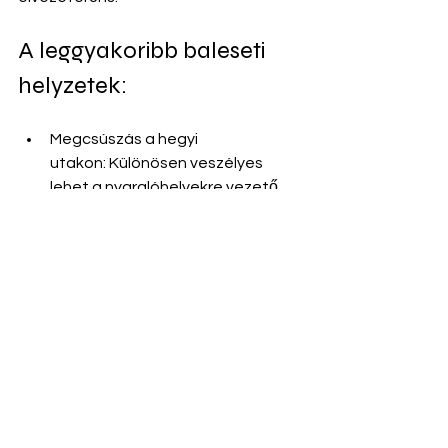
A leggyakoribb baleseti 
helyzetek:
Megcsúszás a hegyi 
utakon: Különösen veszélyes 
lehet a nyaralóhelyekre vezető 
kanyargós szakaszokon.
Hirtelen fékezés az autópályán: A 
tömött forgalomban gyakori az 
"oda nem figyelés".
Koccanás parkolóban: Szűk 
helyeken, zsúffolt 
üdülővárosokban gyakori a 
figyelmetlenségből eredő kár.
Mit tegyél, ha baleset 