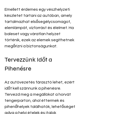
Emellett érdemes egy vészhelyzeti 
készletet tartani az autóban, amely 
tartalmazhat elsősegélycsomagot, 
elemlámpát, vízforrást és élelmet. Ha 
baleset vagy váratlan helyzet 
történik, ezek az elemek segíthetnek 
megőrizni a biztonságunkat.
Tervezzünk Időt a 
Pihenésre
Az autóvezetés fárasztó lehet, ezért 
időt kell szánnunk a pihenésre. 
Tervezd meg a megállókat a horvát 
tengerparton, ahol éttermek és 
pihenőhelyek találhatók, lehetőséget 
adva a helyi ételek és italok 