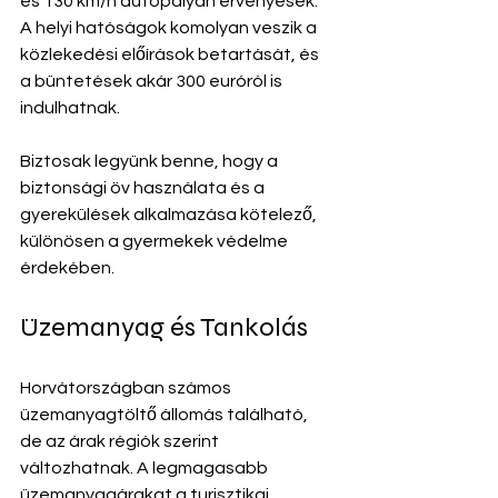
és 130 km/h autópályán érvényesek. 
A helyi hatóságok komolyan veszik a 
közlekedési előírások betartását, és 
a büntetések akár 300 euróról is 
indulhatnak.
Biztosak legyünk benne, hogy a 
biztonsági öv használata és a 
gyerekülések alkalmazása kötelező, 
különösen a gyermekek védelme 
érdekében.
Üzemanyag és Tankolás
Horvátországban számos 
üzemanyagtöltő állomás található, 
de az árak régiók szerint 
változhatnak. A legmagasabb 
üzemanyagárakat a turisztikai 