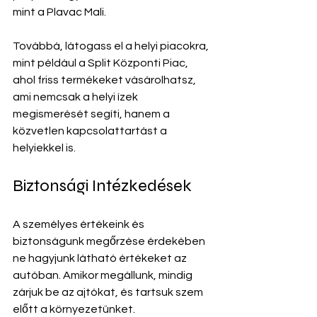
mint a Plavac Mali.
Továbbá, látogass el a helyi piacokra, 
mint például a Split Központi Piac, 
ahol friss termékeket vásárolhatsz, 
ami nemcsak a helyi ízek 
megismerését segíti, hanem a 
közvetlen kapcsolattartást a 
helyiekkel is.
Biztonsági Intézkedések
A személyes értékeink és 
biztonságunk megőrzése érdekében 
ne hagyjunk látható értékeket az 
autóban. Amikor megállunk, mindig 
zárjuk be az ajtókat, és tartsuk szem 
előtt a környezetünket. 