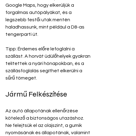
Google Maps, hogy elkerüljük a 
forgalmas autópályákat, és a 
legszebb festői utak mentén 
haladhassunk, mint például a D8-as 
tengerparti út.
Tipp: Érdemes előre lefoglalni a 
szállást. A horvát üdülőhelyek gyakran 
telítettek a nyári hónapokban, és a 
szállásfoglalás segíthet elkerülni a 
sűrű tömeget.
Jármű Felkészítése
Az autó állapotának ellenőrzése 
kötelező a biztonságos utazáshoz. 
Ne felejtsük el az olajszint, a gumik 
nyomásának és állapotának, valamint 