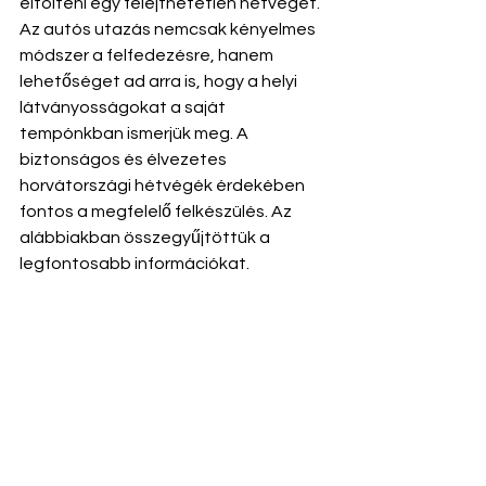
eltölteni egy felejthetetlen hétvégét. 
Az autós utazás nemcsak kényelmes 
módszer a felfedezésre, hanem 
lehetőséget ad arra is, hogy a helyi 
látványosságokat a saját 
tempónkban ismerjük meg. A 
biztonságos és élvezetes 
horvátországi hétvégék érdekében 
fontos a megfelelő felkészülés. Az 
alábbiakban összegyűjtöttük a 
legfontosabb információkat.