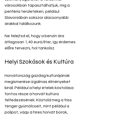
városokban tapasztalhatjuk, míg a 
periféria területeken, például 
Slavoniában sokszor alacsonyabb 
árakkal találkozunk. 
Ne felejtsd el, hogy a benzin ára 
átlagosan 1,40 euró/liter, így érdemes 
előre tervezni, hol tankolsz.
Helyi Szokások és Kultúra
Horvátország gazdag kultúrájának 
megismerése izgalmas élményeket 
kínál. Például a helyi ételek kóstolása 
fontos része a horvát kultúra 
felfedezésének. Kóstold meg a friss 
tenger gyümölcseit, mint például a 
polipot, vagy a híres horvát borok, 