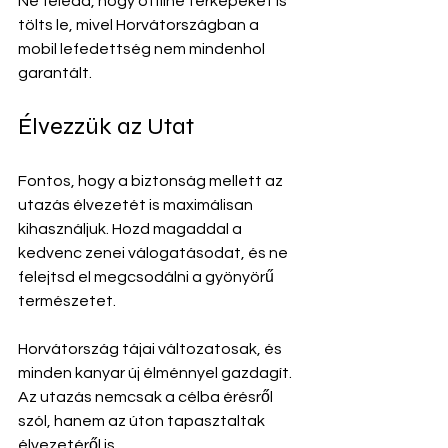
Ne feledd, hogy offline térképeket is 
tölts le, mivel Horvátországban a 
mobil lefedettség nem mindenhol 
garantált.
Élvezzük az Utat
Fontos, hogy a biztonság mellett az 
utazás élvezetét is maximálisan 
kihasználjuk. Hozd magaddal a 
kedvenc zenei válogatásodat, és ne 
felejtsd el megcsodálni a gyönyörű 
természetet. 
Horvátország tájai változatosak, és 
minden kanyar új élménnyel gazdagít. 
Az utazás nemcsak a célba érésről 
szól, hanem az úton tapasztaltak 
élvezetéről is.